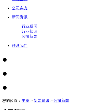
公司实力
新闻资讯
158-6438-0828
行业新闻
李经理
行业知识
公司新闻
联系我们
您的位置：
主页
>
新闻资讯
>
公司新闻