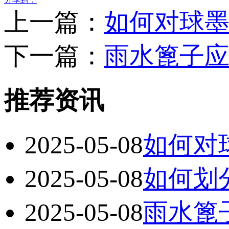
上一篇：
如何对球
下一篇：
雨水篦子
推荐资讯
2025-05-08
如何对
2025-05-08
如何划
2025-05-08
雨水篦