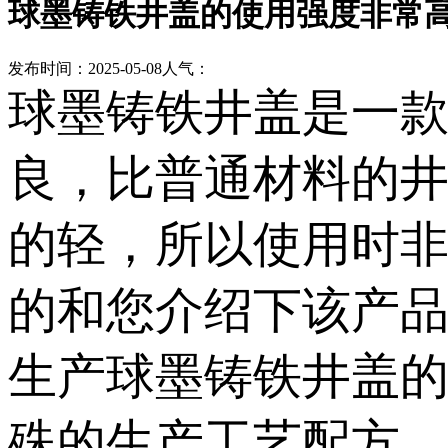
球墨铸铁井盖的使用强度非常
发布时间：2025-05-08
人气：
球墨铸铁井盖是一
良，比普通材料的
的轻，所以使用时
的和您介绍下该产
生产球墨铸铁井盖
殊的生产工艺配方