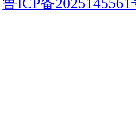
鲁ICP备2025145561