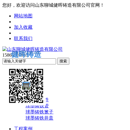
您好，欢迎访问山东聊城健晖铸造有限公司官网！
网站地图
加入收藏
联系我们
健晖铸造
15864380828
网站首页
企业简介
产品展示
铸铁管管件
球墨铸铁管
球墨铸铁篦子
球墨铸铁井盖
工程案例