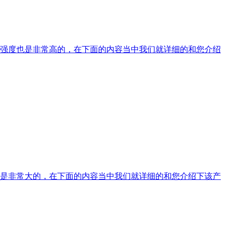
强度也是非常高的，在下面的内容当中我们就详细的和您介绍
是非常大的，在下面的内容当中我们就详细的和您介绍下该产