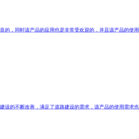
良的，同时该产品的应用也是非常受欢迎的，并且该产品的使用
建设的不断改善，满足了道路建设的需求，该产品的使用需求也