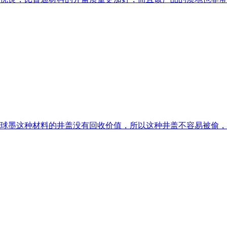
球墨这种材料的井盖没有回收价值，所以这种井盖不容易被偷，