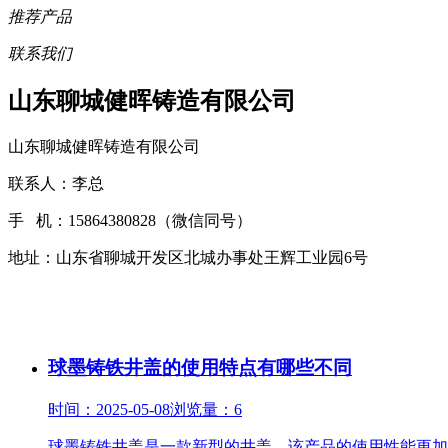
推荐产品
联系我们
山东聊城健晖铸造有限公司
山东聊城健晖铸造有限公司
联系人：李总
手 机：15864380828（微信同号）
地址：山东省聊城开发区北城办事处王辉工业园6号
球墨铸铁井盖的使用特点有哪些不同
时间：2025-05-08
浏览量：6
球墨铸铁井盖是一款新型的井盖，该产品的使用性能更加