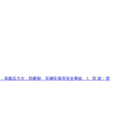
，承载压力大，防断裂、车辆坠落等安全事故。3、防 盗：普