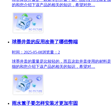
的和您介绍下该产品的相关的知识，希望对您…
球墨井盖的应用改善了哪些弊端
时间：2025-05-08
浏览量：2
球墨井盖的重量是比较轻的，而且这款井盖使用的材料是
细的和您介绍下该产品的相关的知识，希望对…
雨水篦子要怎样安装才更加牢固