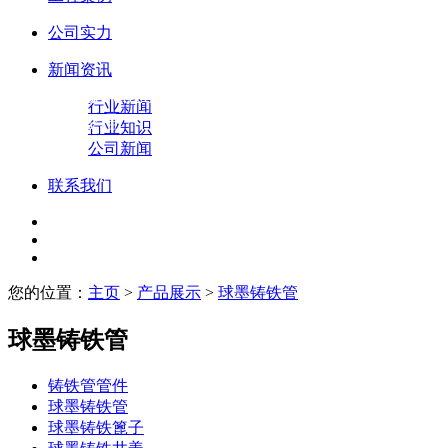
公司实力
新闻资讯
158-6438-0828
行业新闻
李经理
行业知识
公司新闻
联系我们
您的位置：
主页
>
产品展示
>
球墨铸铁管
球墨铸铁管
铸铁管管件
球墨铸铁管
球墨铸铁篦子