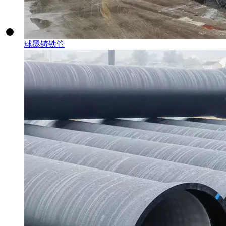
球墨铸铁管