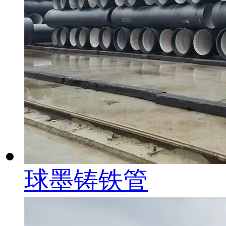
球墨铸铁管