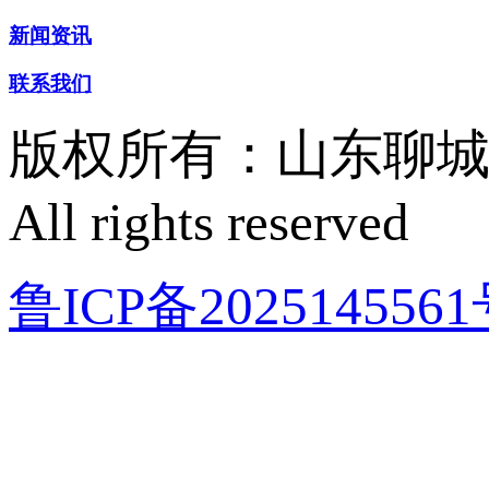
新闻资讯
联系我们
版权所有：山东聊城健晖铸
All rights reserved
鲁ICP备2025145561