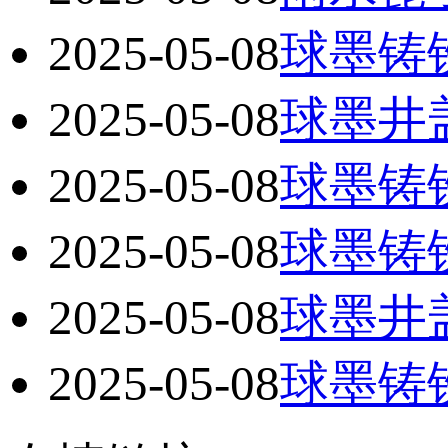
2025-05-08
球墨铸
2025-05-08
球墨井
2025-05-08
球墨铸
2025-05-08
球墨铸
2025-05-08
球墨井
2025-05-08
球墨铸