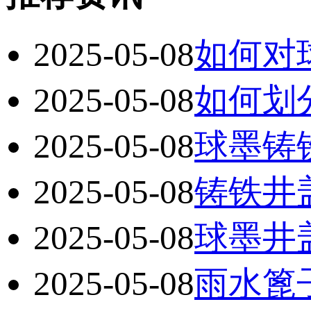
2025-05-08
如何对
2025-05-08
如何划
2025-05-08
球墨铸
2025-05-08
铸铁井
2025-05-08
球墨井
2025-05-08
雨水篦