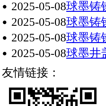
2025-05-08
球墨铸
2025-05-08
球墨铸
2025-05-08
球墨铸
2025-05-08
球墨井
友情链接：