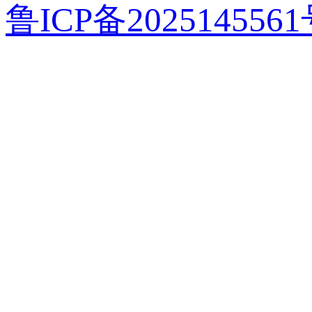
鲁ICP备2025145561