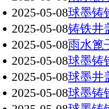
2025-05-08
球墨铸
2025-05-08
铸铁井
2025-05-08
雨水篦
2025-05-08
球墨铸
2025-05-08
球墨井
2025-05-08
球墨铸
2025-05-08
球墨铸