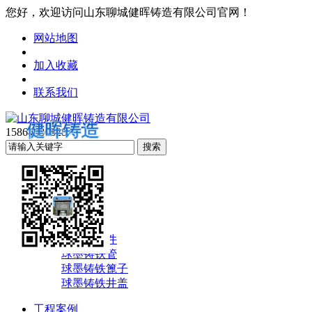
您好，欢迎访问山东聊城健晖铸造有限公司官网！
网站地图
加入收藏
联系我们
健晖铸造
15864380828
网站首页
企业简介
产品展示
铸铁管管件
球墨铸铁管
球墨铸铁篦子
球墨铸铁井盖
工程案例