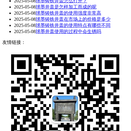
2025-05-08
球墨铸铁井盖怎么打开？
2025-05-08
球墨井盖是怎样加工而成的呢
2025-05-08
球墨铸铁井盖的使用强度非常高
2025-05-08
球墨铸铁井盖在市场上的价格是多少
2025-05-08
球墨铸铁井盖的使用特点有哪些不同
2025-05-08
球墨井盖使用的过程中会生锈吗
友情链接：