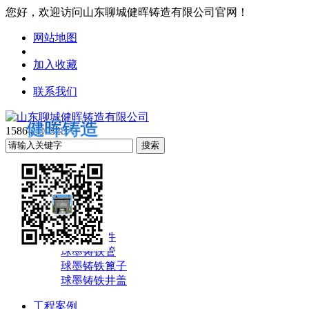
您好，欢迎访问山东聊城健晖铸造有限公司官网！
网站地图
加入收藏
联系我们
健晖铸造
15864380828
网站首页
企业简介
产品展示
铸铁管管件
球墨铸铁管
球墨铸铁篦子
球墨铸铁井盖
工程案例