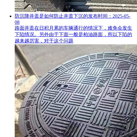
防沉降井盖是如何防止井盖下沉的
发布时间：2025-05-
08
路面井盖在日积月累的车辆通行的情况下，难免会发生
下陷情况。另外由于下面一般是柏油路面，所以下陷的
越来越厉害，对于这个问题