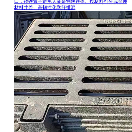
口，铸铁篦子避免人或是物块跌落。按材料可分成金属
材料井盖、高韧性化学纤维混