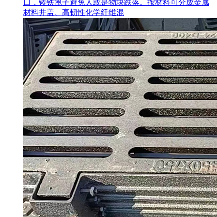
口，铸铁篦子避免人或是物块跌落。按材料可分成金属
材料井盖、高韧性化学纤维混