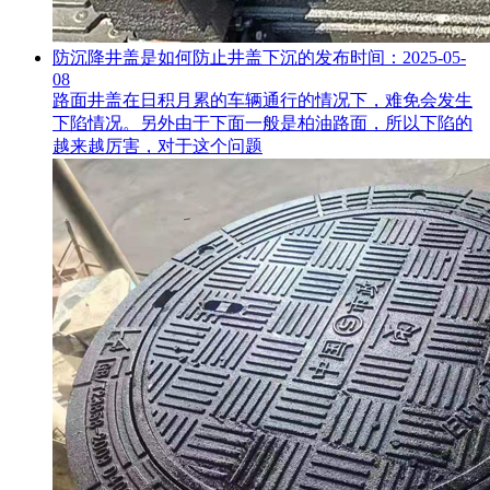
防沉降井盖是如何防止井盖下沉的
发布时间：2025-05-
08
路面井盖在日积月累的车辆通行的情况下，难免会发生
下陷情况。另外由于下面一般是柏油路面，所以下陷的
越来越厉害，对于这个问题