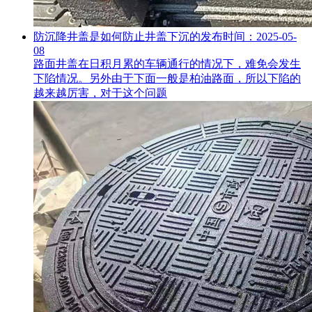
防沉降井盖是如何防止井盖下沉的
发布时间：2025-05-
08
路面井盖在日积月累的车辆通行的情况下，难免会发生
下陷情况。另外由于下面一般是柏油路面，所以下陷的
越来越厉害，对于这个问题