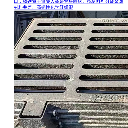
口，铸铁篦子避免人或是物块跌落。按材料可分成金属
材料井盖、高韧性化学纤维混