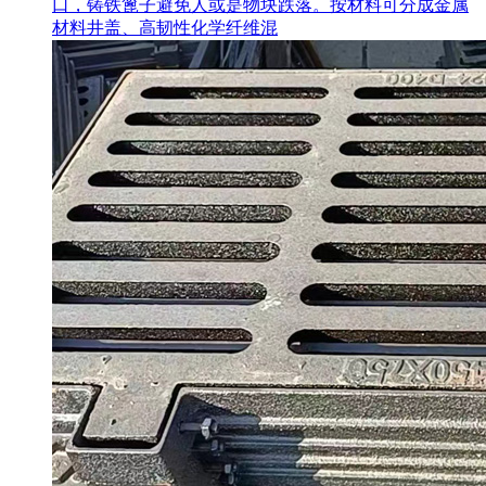
口，铸铁篦子避免人或是物块跌落。按材料可分成金属
材料井盖、高韧性化学纤维混