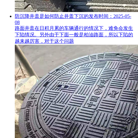
防沉降井盖是如何防止井盖下沉的
发布时间：2025-05-
08
路面井盖在日积月累的车辆通行的情况下，难免会发生
下陷情况。另外由于下面一般是柏油路面，所以下陷的
越来越厉害，对于这个问题