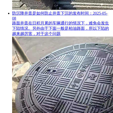
防沉降井盖是如何防止井盖下沉的
发布时间：2025-05-
08
路面井盖在日积月累的车辆通行的情况下，难免会发生
下陷情况。另外由于下面一般是柏油路面，所以下陷的
越来越厉害，对于这个问题