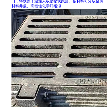
口，铸铁篦子避免人或是物块跌落。按材料可分成金属
材料井盖、高韧性化学纤维混