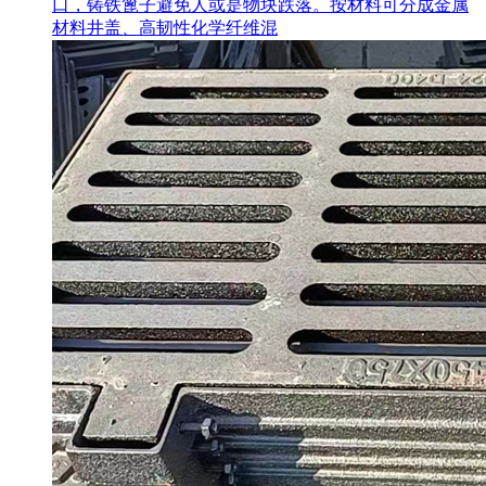
口，铸铁篦子避免人或是物块跌落。按材料可分成金属
材料井盖、高韧性化学纤维混