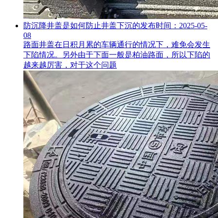
防沉降井盖是如何防止井盖下沉的
发布时间：2025-05-
08
路面井盖在日积月累的车辆通行的情况下，难免会发生
下陷情况。另外由于下面一般是柏油路面，所以下陷的
越来越厉害，对于这个问题