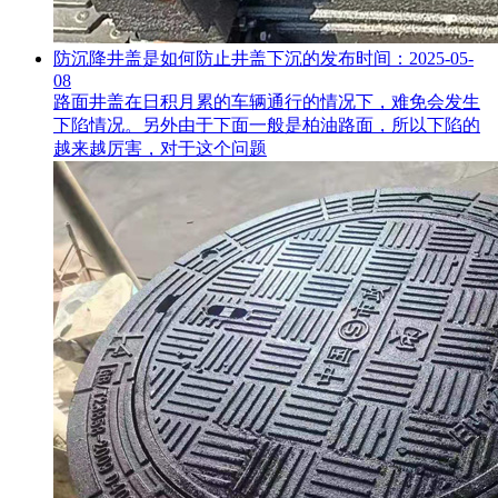
防沉降井盖是如何防止井盖下沉的
发布时间：2025-05-
08
路面井盖在日积月累的车辆通行的情况下，难免会发生
下陷情况。另外由于下面一般是柏油路面，所以下陷的
越来越厉害，对于这个问题