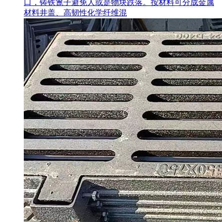
口，铸铁篦子避免人或是物块跌落。按材料可分成金属
材料井盖、高韧性化学纤维混