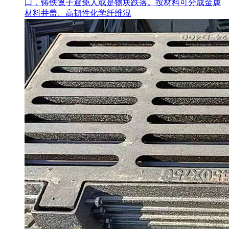
口，铸铁篦子避免人或是物块跌落。按材料可分成金属
材料井盖、高韧性化学纤维混