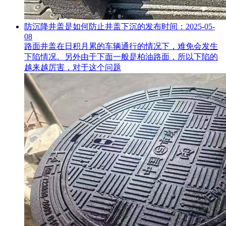
防沉降井盖是如何防止井盖下沉的
发布时间：2025-05-
08
路面井盖在日积月累的车辆通行的情况下，难免会发生
下陷情况。另外由于下面一般是柏油路面，所以下陷的
越来越厉害，对于这个问题