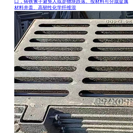
口，铸铁篦子避免人或是物块跌落。按材料可分成金属
材料井盖、高韧性化学纤维混