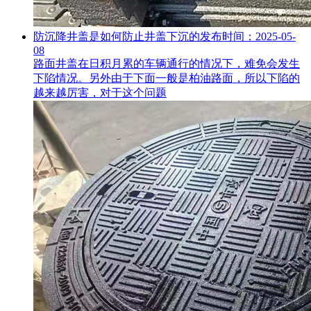
防沉降井盖是如何防止井盖下沉的
发布时间：2025-05-
08
路面井盖在日积月累的车辆通行的情况下，难免会发生
下陷情况。另外由于下面一般是柏油路面，所以下陷的
越来越厉害，对于这个问题