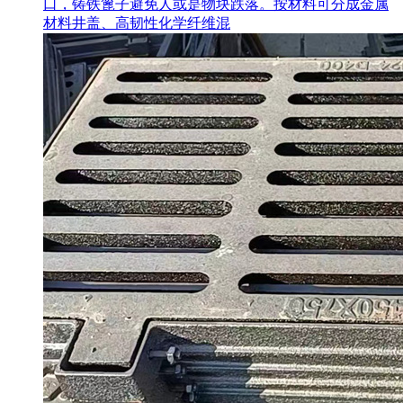
口，铸铁篦子避免人或是物块跌落。按材料可分成金属
材料井盖、高韧性化学纤维混