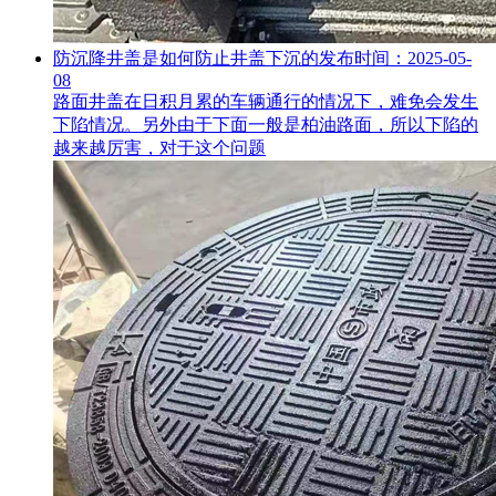
防沉降井盖是如何防止井盖下沉的
发布时间：2025-05-
08
路面井盖在日积月累的车辆通行的情况下，难免会发生
下陷情况。另外由于下面一般是柏油路面，所以下陷的
越来越厉害，对于这个问题