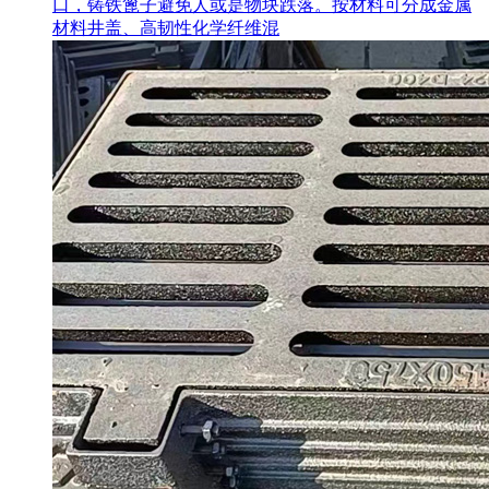
口，铸铁篦子避免人或是物块跌落。按材料可分成金属
材料井盖、高韧性化学纤维混