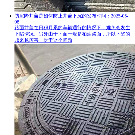
防沉降井盖是如何防止井盖下沉的
发布时间：2025-05-
08
路面井盖在日积月累的车辆通行的情况下，难免会发生
下陷情况。另外由于下面一般是柏油路面，所以下陷的
越来越厉害，对于这个问题