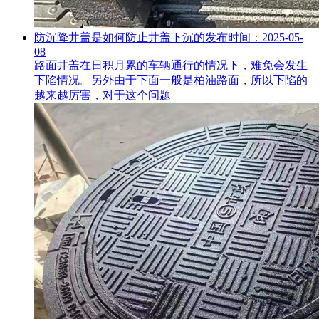
防沉降井盖是如何防止井盖下沉的
发布时间：2025-05-
08
路面井盖在日积月累的车辆通行的情况下，难免会发生
下陷情况。另外由于下面一般是柏油路面，所以下陷的
越来越厉害，对于这个问题