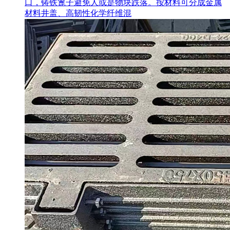
口，铸铁篦子避免人或是物块跌落。按材料可分成金属
材料井盖、高韧性化学纤维混