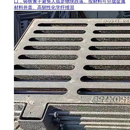
口，铸铁篦子避免人或是物块跌落。按材料可分成金属
材料井盖、高韧性化学纤维混