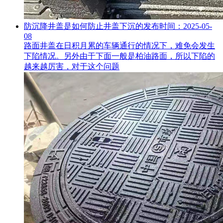
防沉降井盖是如何防止井盖下沉的
发布时间：2025-05-
08
路面井盖在日积月累的车辆通行的情况下，难免会发生
下陷情况。另外由于下面一般是柏油路面，所以下陷的
越来越厉害，对于这个问题