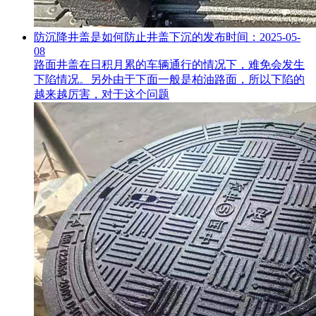
防沉降井盖是如何防止井盖下沉的
发布时间：2025-05-
08
路面井盖在日积月累的车辆通行的情况下，难免会发生
下陷情况。另外由于下面一般是柏油路面，所以下陷的
越来越厉害，对于这个问题