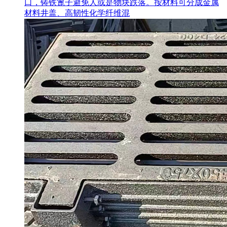
口，铸铁篦子避免人或是物块跌落。按材料可分成金属
材料井盖、高韧性化学纤维混