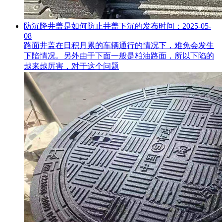
防沉降井盖是如何防止井盖下沉的
发布时间：2025-05-
08
路面井盖在日积月累的车辆通行的情况下，难免会发生
下陷情况。另外由于下面一般是柏油路面，所以下陷的
越来越厉害，对于这个问题