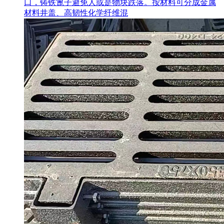
口，铸铁篦子避免人或是物块跌落。按材料可分成金属
材料井盖、高韧性化学纤维混