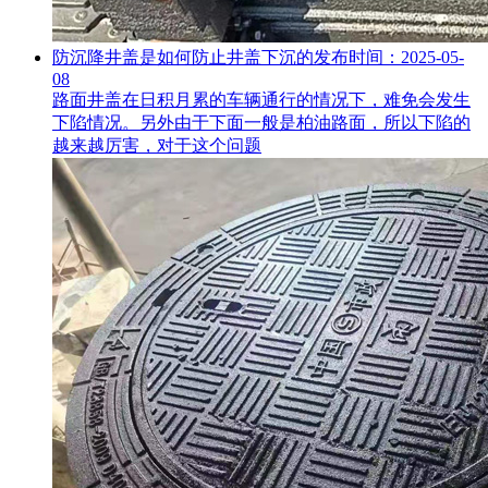
防沉降井盖是如何防止井盖下沉的
发布时间：2025-05-
08
路面井盖在日积月累的车辆通行的情况下，难免会发生
下陷情况。另外由于下面一般是柏油路面，所以下陷的
越来越厉害，对于这个问题