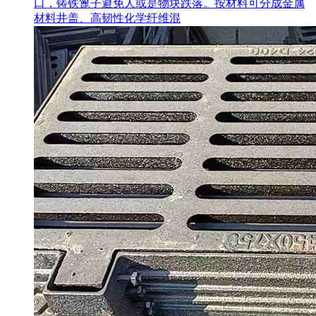
口，铸铁篦子避免人或是物块跌落。按材料可分成金属
材料井盖、高韧性化学纤维混