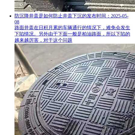
防沉降井盖是如何防止井盖下沉的
发布时间：2025-05-
08
路面井盖在日积月累的车辆通行的情况下，难免会发生
下陷情况。另外由于下面一般是柏油路面，所以下陷的
越来越厉害，对于这个问题