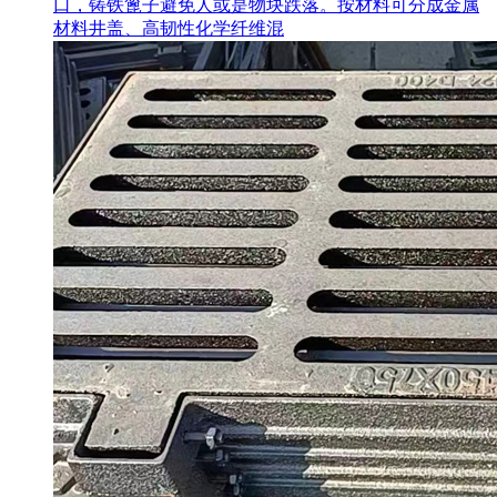
口，铸铁篦子避免人或是物块跌落。按材料可分成金属
材料井盖、高韧性化学纤维混