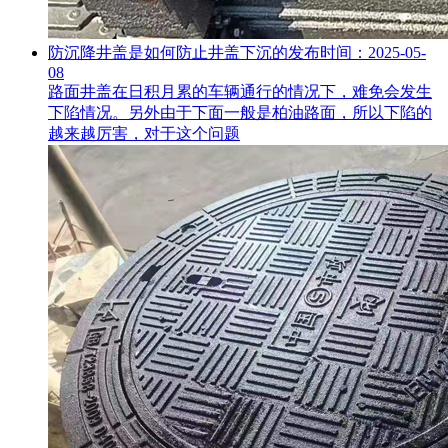
防沉降井盖是如何防止井盖下沉的
发布时间：2025-05-
08
路面井盖在日积月累的车辆通行的情况下，难免会发生
下陷情况。另外由于下面一般是柏油路面，所以下陷的
越来越厉害，对于这个问题