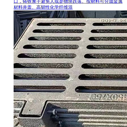
口，铸铁篦子避免人或是物块跌落。按材料可分成金属
材料井盖、高韧性化学纤维混