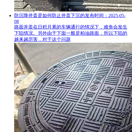
防沉降井盖是如何防止井盖下沉的
发布时间：2025-05-
08
路面井盖在日积月累的车辆通行的情况下，难免会发生
下陷情况。另外由于下面一般是柏油路面，所以下陷的
越来越厉害，对于这个问题