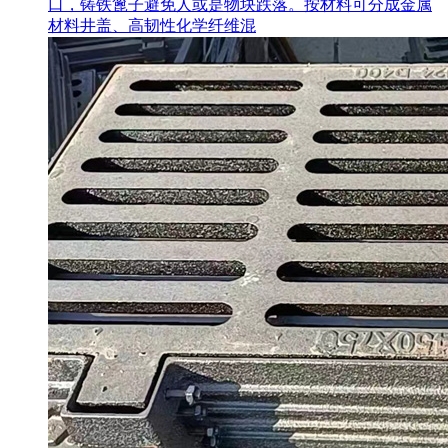
口，铸铁篦子避免人或是物块跌落。按材料可分成金属
材料井盖、高韧性化学纤维混