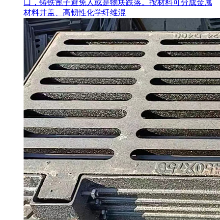
口，铸铁篦子避免人或是物块跌落。按材料可分成金属
材料井盖、高韧性化学纤维混