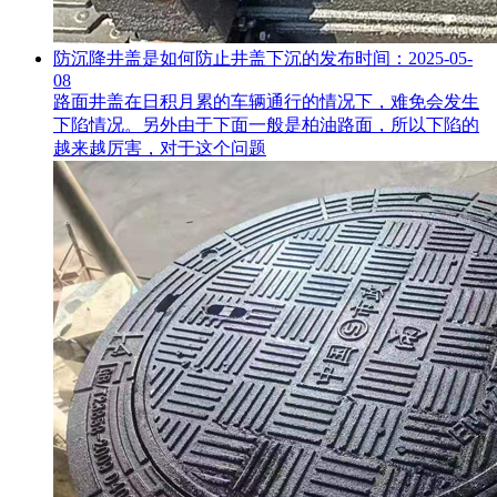
防沉降井盖是如何防止井盖下沉的
发布时间：2025-05-
08
路面井盖在日积月累的车辆通行的情况下，难免会发生
下陷情况。另外由于下面一般是柏油路面，所以下陷的
越来越厉害，对于这个问题