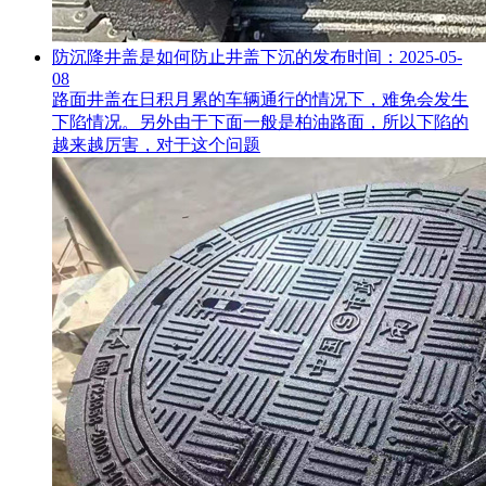
防沉降井盖是如何防止井盖下沉的
发布时间：2025-05-
08
路面井盖在日积月累的车辆通行的情况下，难免会发生
下陷情况。另外由于下面一般是柏油路面，所以下陷的
越来越厉害，对于这个问题