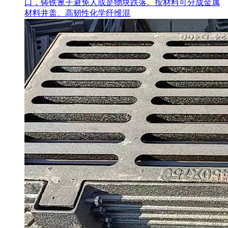
口，铸铁篦子避免人或是物块跌落。按材料可分成金属
材料井盖、高韧性化学纤维混