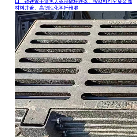
口，铸铁篦子避免人或是物块跌落。按材料可分成金属
材料井盖、高韧性化学纤维混