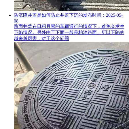
防沉降井盖是如何防止井盖下沉的
发布时间：2025-05-
08
路面井盖在日积月累的车辆通行的情况下，难免会发生
下陷情况。另外由于下面一般是柏油路面，所以下陷的
越来越厉害，对于这个问题