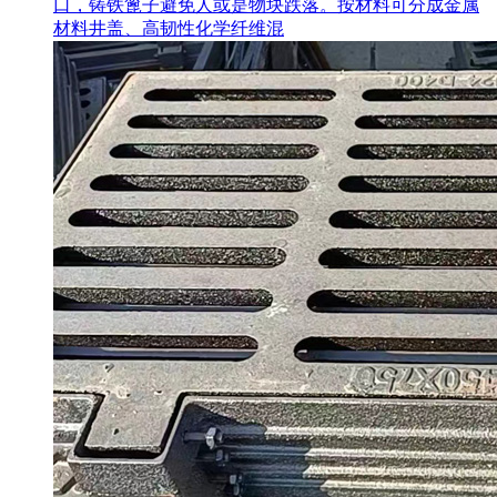
口，铸铁篦子避免人或是物块跌落。按材料可分成金属
材料井盖、高韧性化学纤维混