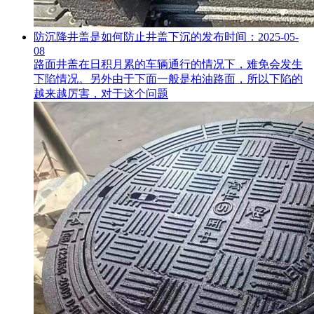
防沉降井盖是如何防止井盖下沉的
发布时间：2025-05-
08
路面井盖在日积月累的车辆通行的情况下，难免会发生
下陷情况。另外由于下面一般是柏油路面，所以下陷的
越来越厉害，对于这个问题