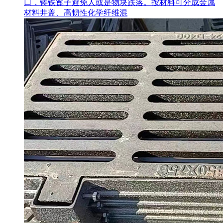
口，铸铁篦子避免人或是物块跌落。按材料可分成金属
材料井盖、高韧性化学纤维混