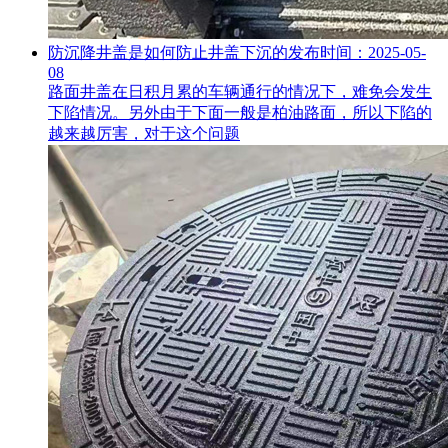
防沉降井盖是如何防止井盖下沉的
发布时间：2025-05-
08
路面井盖在日积月累的车辆通行的情况下，难免会发生
下陷情况。另外由于下面一般是柏油路面，所以下陷的
越来越厉害，对于这个问题