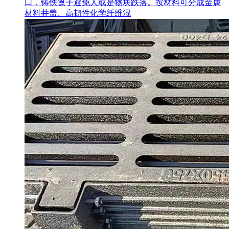
口，铸铁篦子避免人或是物块跌落。按材料可分成金属
材料井盖、高韧性化学纤维混