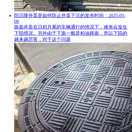
防沉降井盖是如何防止井盖下沉的
发布时间：2025-05-
08
路面井盖在日积月累的车辆通行的情况下，难免会发生
下陷情况。另外由于下面一般是柏油路面，所以下陷的
越来越厉害，对于这个问题