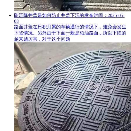
防沉降井盖是如何防止井盖下沉的
发布时间：2025-05-
08
路面井盖在日积月累的车辆通行的情况下，难免会发生
下陷情况。另外由于下面一般是柏油路面，所以下陷的
越来越厉害，对于这个问题