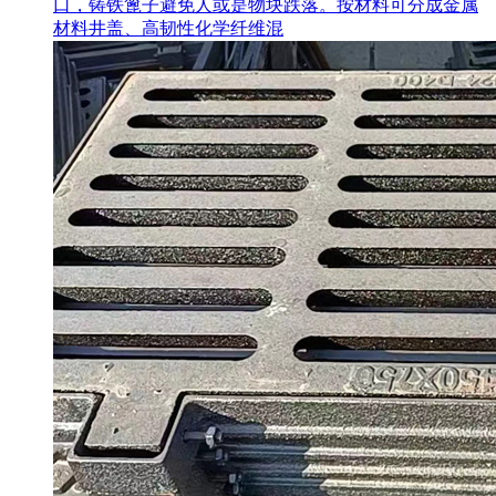
口，铸铁篦子避免人或是物块跌落。按材料可分成金属
材料井盖、高韧性化学纤维混